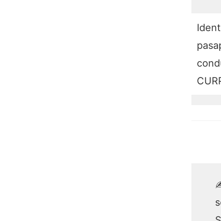
Ident
pasap
condu
CURP
✍
s
S