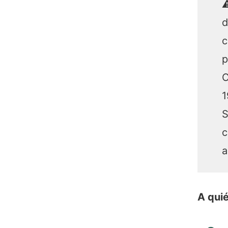
⚠
d
c
p
C
1
S
c
a
A quié