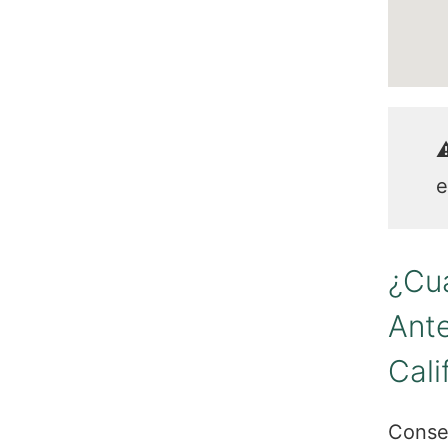
e
¿Cuá
Ante
Cali
Conse