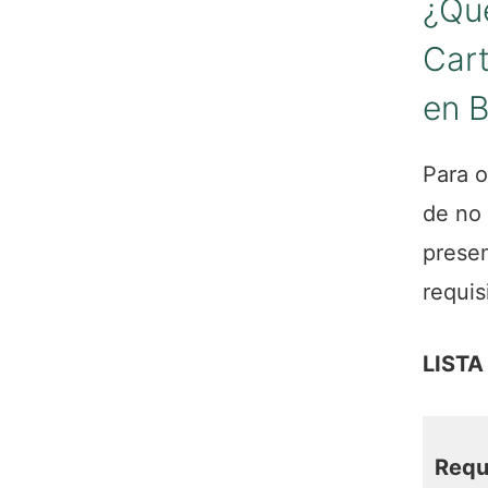
¿Qué
Car
en B
Para o
de no 
prese
requis
LISTA
Requ