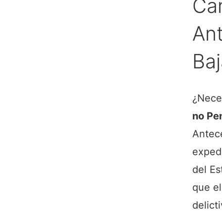
Car
An
Baj
¿Neces
no Pen
Antece
expedi
del Es
que el
delict