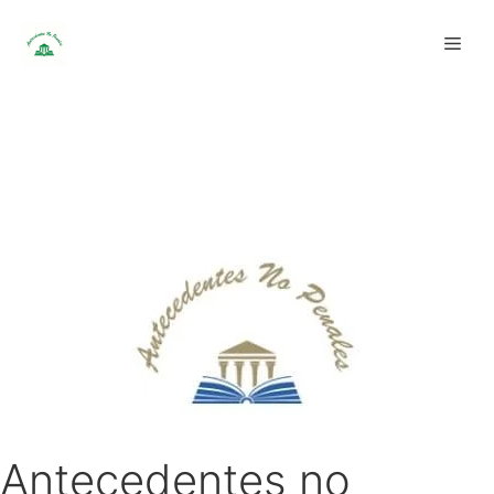
Saltar
Men
al
contenido
Antecedentes no